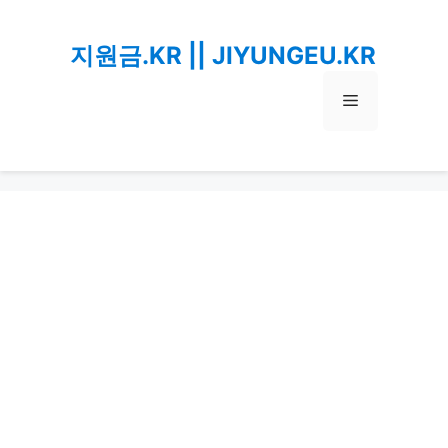
Skip
to
지원금.KR || JIYUNGEU.KR
content
Menu