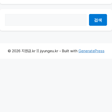
2025년 설맞이 농축산물 할인행사 안내
2025 청년대중교통비 지원 종료! K-Pass로 교통비 절약하는
팁
검
검색
색
© 2026 지원금.kr || jiyungeu.kr
• Built with
GeneratePress