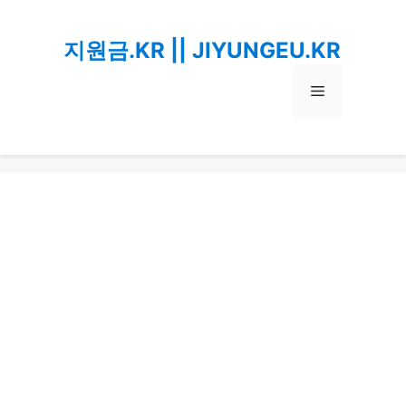
Skip
to
지원금.KR || JIYUNGEU.KR
content
Menu